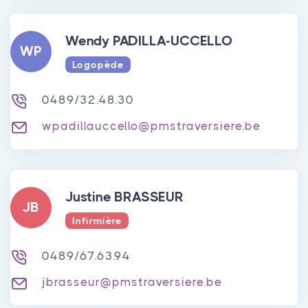
Wendy PADILLA-UCCELLO
WP
Logopède
0489/32.48.30
wpadillauccello@pmstraversiere.be
Justine BRASSEUR
JB
Infirmière
0489/67.63.94
jbrasseur@pmstraversiere.be