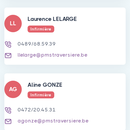
Laurence LELARGE
LL
Infirmière
0489/68.59.39
llelarge@pmstraversiere.be
Aline GONZE
AG
Infirmière
0472/20.45.31
agonze@pmstraversiere.be