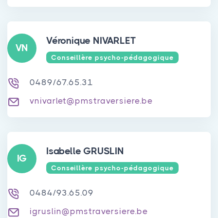
Véronique NIVARLET
VN
Conseillère psycho-pédagogique
0489/67.65.31
vnivarlet@pmstraversiere.be
Isabelle GRUSLIN
IG
Conseillère psycho-pédagogique
0484/93.65.09
igruslin@pmstraversiere.be