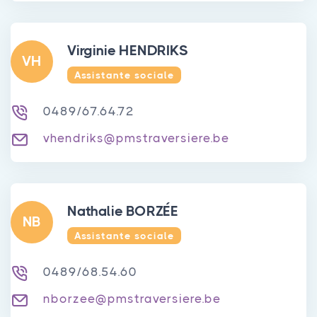
Virginie HENDRIKS
VH
Assistante sociale
0489/67.64.72
vhendriks@pmstraversiere.be
Nathalie BORZÉE
NB
Assistante sociale
0489/68.54.60
nborzee@pmstraversiere.be