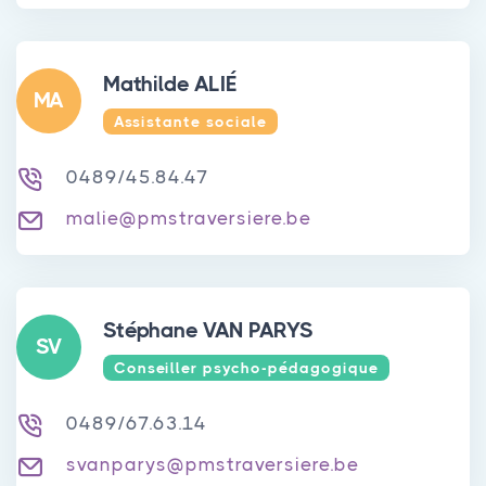
Mathilde ALIÉ
MA
Assistante sociale
0489/45.84.47
malie@pmstraversiere.be
Stéphane VAN PARYS
SV
Conseiller psycho-pédagogique
0489/67.63.14
svanparys@pmstraversiere.be